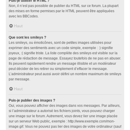
Puis-je utiliser le HTML ?
Non, il n’est pas possible de publier du HTML sur ce forum. La plupart
des mises en forme permises par le HTML peuvent être appliquées
avec les BBCodes.
Haut
Que sont les smileys ?
Les smileys, ou émoticônes, sont de petites images utilisées pour
exprimer des sentiments avec un code simple, exemple : :) signifie
joyeux, :( signifie triste. La liste complète des smileys est visible sur la
page de rédaction de message. Essayez toutefois de ne pas en abuser.
Ils peuvent rapidement rendre un message illisible et un modérateur
peut décider de les retirer ou simplement d’effacer le message.
L’administrateur peut aussi avoir défini un nombre maximum de smileys
par message.
Haut
Puis-je publier des images ?
Oui, vous pouvez afficher des images dans vos messages. Par ailleurs,
si l’administrateur a autorisé les fichiers joints, vous pouvez charger
une image sur le forum. Autrement, vous devez lier une image placée
sur un serveur Web public, exemple : http://www.exemple.com/mon-
image.gif. Vous ne pouvez pas lier des images de votre ordinateur (sauf