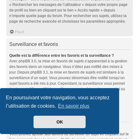
« Rechercher les messages de l’utilisateur » depuis votre propre page
de profil ou bien en cliquant sur le lien « Accès rapide » depuis
n’importe quelle page du forum. Pour rechercher vos sujets, utilisez la
page de recherche avancée et choisissez les paramètres appropriés.
Haut
Surveillance et favoris
Quelle est la différence entre les favoris et la surveillance ?
Avec phpBB 3.0, la mise en favoris de sujets s’apparentait à la gestion
des favoris dans un navigateur. Vous n’étiez pas notifié des mises à
jour. Depuis phpBB 3.1, la mise en favoris de sujets est similaire à la
surveillance d’un sujet. Vous pouvez désormais être notifié lorsqu’un
sujet favoris a été mis à jour. Cependant, la surveillance vous permet
également d’être notifié lorsqu’il y a une mise à jour dans un sujet ou
un forum. Les options de notifications pour les favoris et les
En poursuivant votre navigation, vous acceptez
surveillances peuvent être configurées depuis le panneau de
l’utilisation de cookies.
En savoir plus
l’utilisateur dans l’onglet « Préférences du forum ».
Haut
OK
Comment mettre en favoris ou surveiller des sujets ?
Vous pouvez ajouter aux favoris ou surveiller un sujet en cliquant sur le