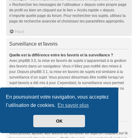
« Rechercher les messages de l’utilisateur » depuis votre propre page
de profil ou bien en cliquant sur le lien « Accès rapide » depuis
n’importe quelle page du forum. Pour rechercher vos sujets, utilisez la
page de recherche avancée et choisissez les paramètres appropriés.
Haut
Surveillance et favoris
Quelle est la différence entre les favoris et la surveillance ?
Avec phpBB 3.0, la mise en favoris de sujets s’apparentait à la gestion
des favoris dans un navigateur. Vous n’étiez pas notifié des mises à
jour. Depuis phpBB 3.1, la mise en favoris de sujets est similaire à la
surveillance d’un sujet. Vous pouvez désormais être notifié lorsqu’un
sujet favoris a été mis à jour. Cependant, la surveillance vous permet
également d’être notifié lorsqu’il y a une mise à jour dans un sujet ou
un forum. Les options de notifications pour les favoris et les
En poursuivant votre navigation, vous acceptez
surveillances peuvent être configurées depuis le panneau de
l’utilisation de cookies.
En savoir plus
l’utilisateur dans l’onglet « Préférences du forum ».
Haut
OK
Comment mettre en favoris ou surveiller des sujets ?
Vous pouvez ajouter aux favoris ou surveiller un sujet en cliquant sur le