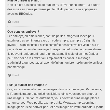
Puis-je utiliser le HTML ?
Non, il n’est pas possible de publier du HTML sur ce forum. La plupart
des mises en forme permises par le HTML peuvent être appliquées
avec les BBCodes.
Haut
Que sont les smileys ?
Les smileys, ou émoticônes, sont de petites images utilisées pour
exprimer des sentiments avec un code simple, exemple : :) signifie
joyeux, :( signifie triste. La liste complète des smileys est visible sur la
page de rédaction de message. Essayez toutefois de ne pas en abuser.
Ils peuvent rapidement rendre un message illisible et un modérateur
peut décider de les retirer ou simplement d’effacer le message.
L’administrateur peut aussi avoir défini un nombre maximum de smileys
par message.
Haut
Puis-je publier des images ?
Oui, vous pouvez afficher des images dans vos messages. Par ailleurs,
si l’administrateur a autorisé les fichiers joints, vous pouvez charger
une image sur le forum. Autrement, vous devez lier une image placée
sur un serveur Web public, exemple : http://www.exemple.com/mon-
image.gif. Vous ne pouvez pas lier des images de votre ordinateur (sauf