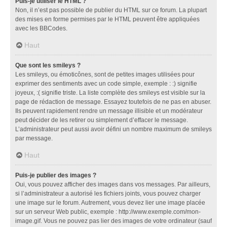
Puis-je utiliser le HTML ?
Non, il n’est pas possible de publier du HTML sur ce forum. La plupart
des mises en forme permises par le HTML peuvent être appliquées
avec les BBCodes.
Haut
Que sont les smileys ?
Les smileys, ou émoticônes, sont de petites images utilisées pour
exprimer des sentiments avec un code simple, exemple : :) signifie
joyeux, :( signifie triste. La liste complète des smileys est visible sur la
page de rédaction de message. Essayez toutefois de ne pas en abuser.
Ils peuvent rapidement rendre un message illisible et un modérateur
peut décider de les retirer ou simplement d’effacer le message.
L’administrateur peut aussi avoir défini un nombre maximum de smileys
par message.
Haut
Puis-je publier des images ?
Oui, vous pouvez afficher des images dans vos messages. Par ailleurs,
si l’administrateur a autorisé les fichiers joints, vous pouvez charger
une image sur le forum. Autrement, vous devez lier une image placée
sur un serveur Web public, exemple : http://www.exemple.com/mon-
image.gif. Vous ne pouvez pas lier des images de votre ordinateur (sauf