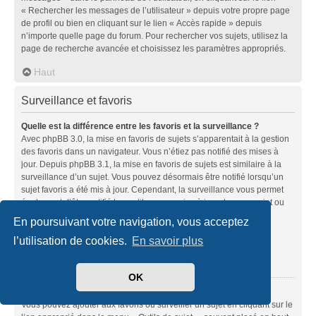
« Rechercher les messages de l’utilisateur » depuis votre propre page
de profil ou bien en cliquant sur le lien « Accès rapide » depuis
n’importe quelle page du forum. Pour rechercher vos sujets, utilisez la
page de recherche avancée et choisissez les paramètres appropriés.
Haut
Surveillance et favoris
Quelle est la différence entre les favoris et la surveillance ?
Avec phpBB 3.0, la mise en favoris de sujets s’apparentait à la gestion
des favoris dans un navigateur. Vous n’étiez pas notifié des mises à
jour. Depuis phpBB 3.1, la mise en favoris de sujets est similaire à la
surveillance d’un sujet. Vous pouvez désormais être notifié lorsqu’un
sujet favoris a été mis à jour. Cependant, la surveillance vous permet
également d’être notifié lorsqu’il y a une mise à jour dans un sujet ou
un forum. Les options de notifications pour les favoris et les
En poursuivant votre navigation, vous acceptez
surveillances peuvent être configurées depuis le panneau de
l’utilisation de cookies.
En savoir plus
l’utilisateur dans l’onglet « Préférences du forum ».
Haut
OK
Comment mettre en favoris ou surveiller des sujets ?
Vous pouvez ajouter aux favoris ou surveiller un sujet en cliquant sur le