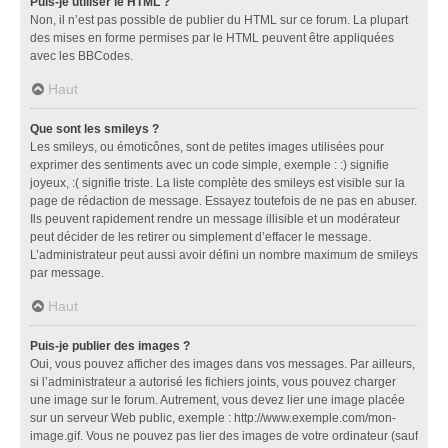
Puis-je utiliser le HTML ?
Non, il n’est pas possible de publier du HTML sur ce forum. La plupart
des mises en forme permises par le HTML peuvent être appliquées
avec les BBCodes.
Haut
Que sont les smileys ?
Les smileys, ou émoticônes, sont de petites images utilisées pour
exprimer des sentiments avec un code simple, exemple : :) signifie
joyeux, :( signifie triste. La liste complète des smileys est visible sur la
page de rédaction de message. Essayez toutefois de ne pas en abuser.
Ils peuvent rapidement rendre un message illisible et un modérateur
peut décider de les retirer ou simplement d’effacer le message.
L’administrateur peut aussi avoir défini un nombre maximum de smileys
par message.
Haut
Puis-je publier des images ?
Oui, vous pouvez afficher des images dans vos messages. Par ailleurs,
si l’administrateur a autorisé les fichiers joints, vous pouvez charger
une image sur le forum. Autrement, vous devez lier une image placée
sur un serveur Web public, exemple : http://www.exemple.com/mon-
image.gif. Vous ne pouvez pas lier des images de votre ordinateur (sauf