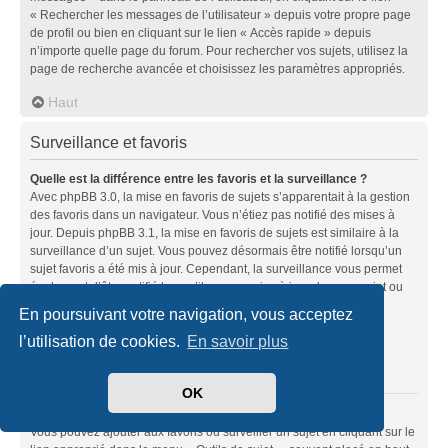
« Rechercher les messages de l’utilisateur » depuis votre propre page
de profil ou bien en cliquant sur le lien « Accès rapide » depuis
n’importe quelle page du forum. Pour rechercher vos sujets, utilisez la
page de recherche avancée et choisissez les paramètres appropriés.
Haut
Surveillance et favoris
Quelle est la différence entre les favoris et la surveillance ?
Avec phpBB 3.0, la mise en favoris de sujets s’apparentait à la gestion
des favoris dans un navigateur. Vous n’étiez pas notifié des mises à
jour. Depuis phpBB 3.1, la mise en favoris de sujets est similaire à la
surveillance d’un sujet. Vous pouvez désormais être notifié lorsqu’un
sujet favoris a été mis à jour. Cependant, la surveillance vous permet
également d’être notifié lorsqu’il y a une mise à jour dans un sujet ou
un forum. Les options de notifications pour les favoris et les
En poursuivant votre navigation, vous acceptez
surveillances peuvent être configurées depuis le panneau de
l’utilisation de cookies.
En savoir plus
l’utilisateur dans l’onglet « Préférences du forum ».
Haut
OK
Comment mettre en favoris ou surveiller des sujets ?
Vous pouvez ajouter aux favoris ou surveiller un sujet en cliquant sur le